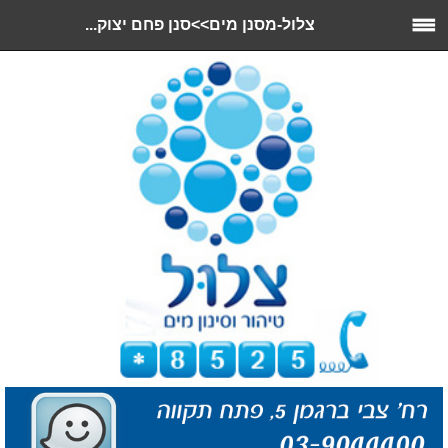
צלול-מסנן מים>>סנן פחם יצוק...